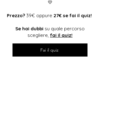
💛
Prezzo?
39€ oppure
27€ se fai il quiz!
Se hai dubbi
su quale percorso
scegliere,
fai il quiz!
Fai il quiz