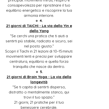
principali: movimenti mirati, respiro e
consapevolezza per ripristinare il tuo
equilibrio energetico e riscoprire la tua
armonia interiore.
🔹
4.
21 giorni di TAICHI - La via dello Yin e
dello Yang
“Se cerchi una pratica che ti aiuti a
sentirti più stabile, radicato e sicuro, sei
nel posto giusto.”
Scopri il Taichi in 21 lezioni di 10–15 minuti:
movimenti lenti e precisi per sviluppare
centratura, equilibrio e quella forza
tranquilla che nasce da dentro.
🔹
5.
21 giorni di Brain Yoga - La via della
longevità
“Se ti capita di sentirti disperso,
distratto o mentalmente stanco, qui
trovi il tuo spazio.”
21 giorni, 21 pratiche per il tuo
benessere cerebrale.