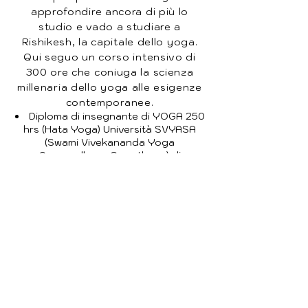
approfondire ancora di più lo
studio e vado a studiare a
Rishikesh, la capitale dello yoga.
Qui seguo un corso intensivo di
300 ore che coniuga la scienza
millenaria dello yoga alle esigenze
contemporanee.
Diploma di insegnante di YOGA 250
hrs (Hata Yoga) Università SVYASA
(Swami Vivekananda Yoga
Anusandhana Samsthana) di
Bangalore (India)- Torino
Diploma di insegnante 300 hrs
(yoga alliance U.S.A.) presso World
Peace Yoga School,Rishikesh, India
Diploma Yin Yoga teacher 100 hrs
presso Arhanta Yoga Ashram (Yoga
Alliance U.S.A.)
Diploma in Holistic Yoga 200 hrs
presso il Samadhi Yoga Ashram,
Rishikesh, India. (yoga Alliance U.S.A.)