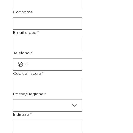
Cognome
Email o pec
*
Telefono
*
Codice fiscale
*
Indirizzo su più righe
Paese/Regione
*
Indirizzo
*