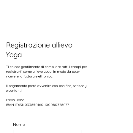
Registrazione allievo
Yoga
Ti chiedo gentilmente di compilare tutti i campi per
registrarti come allievo yoga, in modo da poter
ricevere la fattura elettronica.
Il pagamento potrà avvenire con bonifico, satispay
o contanti:
Paola Raho
IBAN IT63N0338501601100080378077
Nome