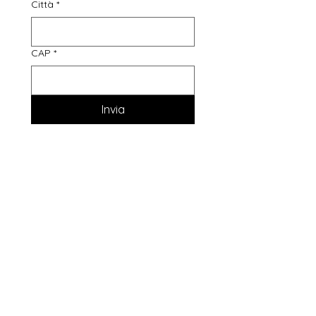
Città
*
CAP
*
Invia