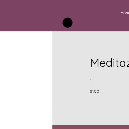
Hom
Meditaz
1 step
1
step