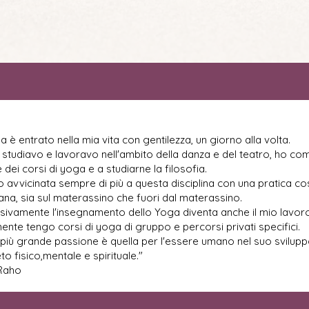
a è entrato nella mia vita con gentilezza, un giorno alla volta.
studiavo e lavoravo nell'ambito della danza e del teatro, ho com
 dei corsi di yoga e a studiarne la filosofia.
 avvicinata sempre di più a questa disciplina con una pratica co
ana, sia sul materassino che fuori dal materassino.
sivamente l'insegnamento dello Yoga diventa anche il mio lavoro
ente tengo corsi di yoga di gruppo e percorsi privati specifici.
più grande passione è quella per l'essere umano nel suo svilupp
o fisico,mentale e spirituale."
Raho