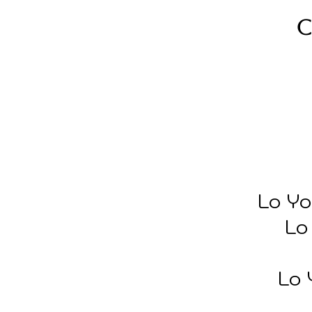
c
U
p
Lo Yo
Lo
Lo 