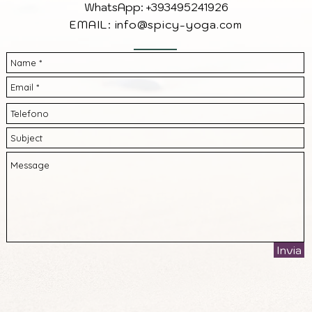
WhatsApp:
+393495241926
EMAIL: info@spicy-yoga
.com
Invia