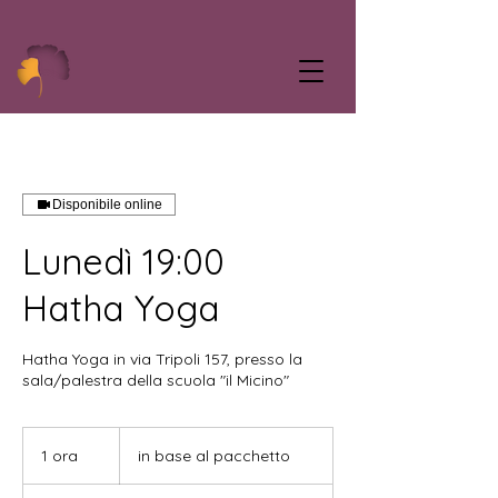
Disponibile online
Lunedì 19:00
Hatha Yoga
Hatha Yoga in via Tripoli 157, presso la
sala/palestra della scuola "il Micino"
in
base
1 ora
1
in base al pacchetto
al
pacchetto
o