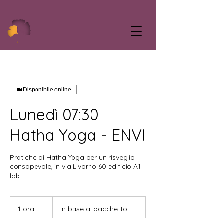
Disponibile online
Lunedì 07:30
Hatha Yoga - ENVI
Pratiche di Hatha Yoga per un risveglio
consapevole, in via Livorno 60 edificio A1
lab
in
base
1 ora
1
in base al pacchetto
al
pacchetto