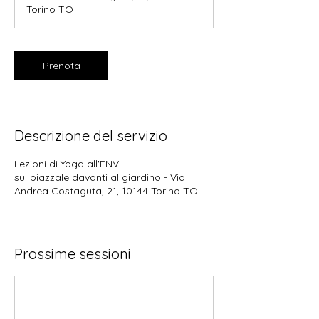
i
Torino TO
n
u
t
i
Prenota
Descrizione del servizio
Lezioni di Yoga all'ENVI.
sul piazzale davanti al giardino - Via
Andrea Costaguta, 21, 10144 Torino TO
Prossime sessioni