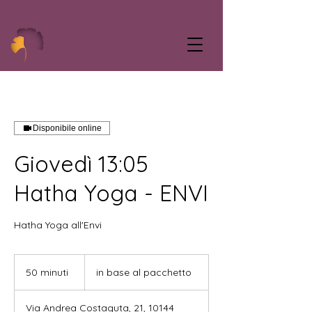
Disponibile online
Giovedì 13:05
Hatha Yoga - ENVI
Hatha Yoga all'Envi
in
base
50 minuti
5
in base al pacchetto
al
pacchetto
0
m
Via Andrea Costaguta, 21, 10144